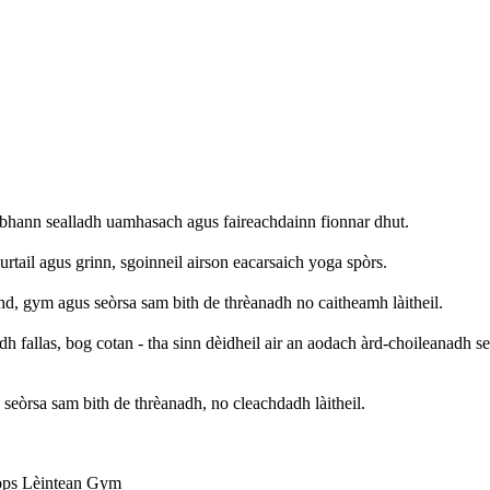
 tabhann sealladh uamhasach agus faireachdainn fionnar dhut.
urtail agus grinn, sgoinneil airson eacarsaich yoga spòrs.
achd, gym agus seòrsa sam bith de thrèanadh no caitheamh làitheil.
h fallas, bog cotan - tha sinn dèidheil air an aodach àrd-choileanadh seo
, seòrsa sam bith de thrèanadh, no cleachdadh làitheil.
Tops Lèintean Gym