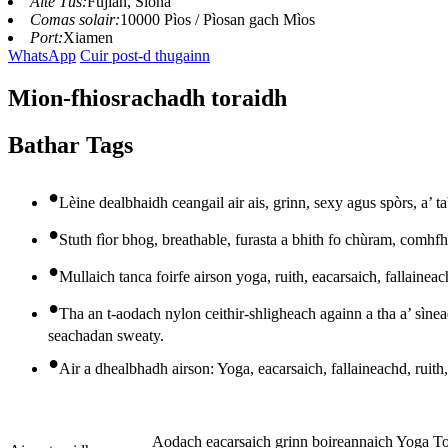
Àite Tùs:
Fujian, Sìona
Comas solair:
10000 Pìos / Pìosan gach Mìos
Port:
Xiamen
WhatsApp
Cuir post-d thugainn
Mion-fhiosrachadh toraidh
Bathar Tags
•
Lèine dealbhaidh ceangail air ais, grinn, sexy agus spòrs, a’
•
Stuth fìor bhog, breathable, furasta a bhith fo chùram, comhfh
•
Mullaich tanca foirfe airson yoga, ruith, eacarsaich, fallaine
•
Tha an t-aodach nylon ceithir-shligheach againn a tha a’ sìnead
seachadan sweaty.
•
Air a dhealbhadh airson: Yoga, eacarsaich, fallaineachd, ruith
Aodach eacarsaich grinn boireannaich Yoga 