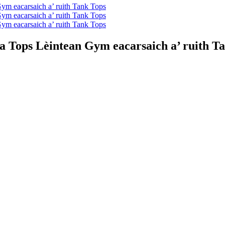
a Tops Lèintean Gym eacarsaich a’ ruith T