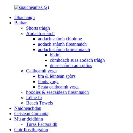
Dhachaigh
Bathar
Shorts tràigh
Aodach-snàmh
aodach snàmh chloinne
aodach snàmh fireannaich
aodach snàmh boireannaich
bikini
còmhdach suas aodach tràigh
deise snàmh aon phìos
Caitheamh yoga
bra & lèintean spòrs
Pants yoga
Seata caitheamh yoga
hoodies & seacaidean fireannaich
Lèine fir
Beach Towels
Naidheachdan
Ceistean Cumanta
Mu ar deidhinn
Turas Factaraidh
Cuir fios thugainn