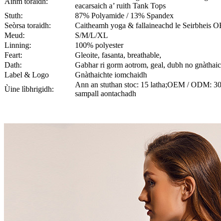
Ainm toraidh:
eacarsaich a’ ruith Tank Tops
Stuth:
87% Polyamide / 13% Spandex
Seòrsa toraidh:
Caitheamh yoga & fallaineachd le Seirbhei
Meud:
S/M/L/XL
Linning:
100% polyester
Feart:
Gleoite, fasanta, breathable,
Dath:
Gabhar ri gorm aotrom, geal, dubh no gnàthaic
Label & Logo
Gnàthaichte iomchaidh
Ann an stuthan stoc: 15 latha;OEM / ODM: 30-
Ùine lìbhrigidh:
sampall aontachadh