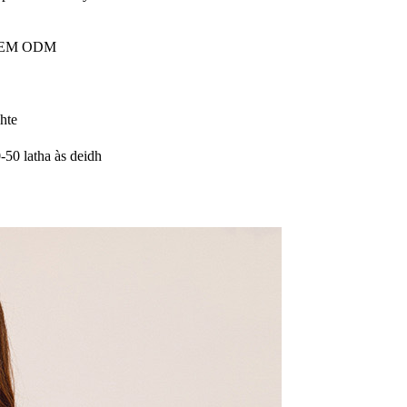
s OEM ODM
hte
50 latha às deidh