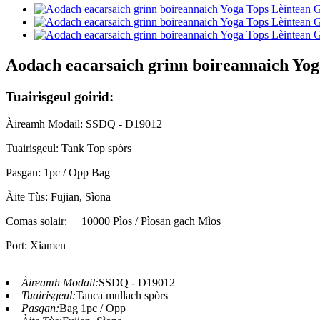
Aodach eacarsaich grinn boireannaich Yog
Tuairisgeul goirid:
Àireamh Modail: SSDQ - D19012
Tuairisgeul: Tank Top spòrs
Pasgan: 1pc / Opp Bag
Àite Tùs: Fujian, Sìona
Comas solair:
10000 Pìos / Pìosan gach Mìos
Port: Xiamen
Àireamh Modail:
SSDQ - D19012
Tuairisgeul:
Tanca mullach spòrs
Pasgan:
Bag 1pc / Opp