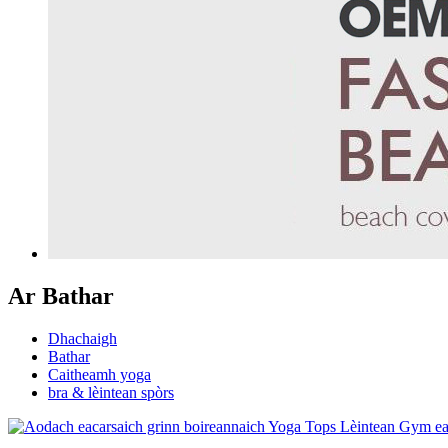
Ar Bathar
Dhachaigh
Bathar
Caitheamh yoga
bra & lèintean spòrs