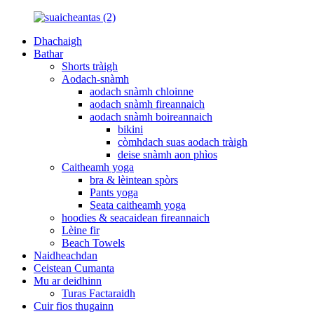
Dhachaigh
Bathar
Shorts tràigh
Aodach-snàmh
aodach snàmh chloinne
aodach snàmh fireannaich
aodach snàmh boireannaich
bikini
còmhdach suas aodach tràigh
deise snàmh aon phìos
Caitheamh yoga
bra & lèintean spòrs
Pants yoga
Seata caitheamh yoga
hoodies & seacaidean fireannaich
Lèine fir
Beach Towels
Naidheachdan
Ceistean Cumanta
Mu ar deidhinn
Turas Factaraidh
Cuir fios thugainn