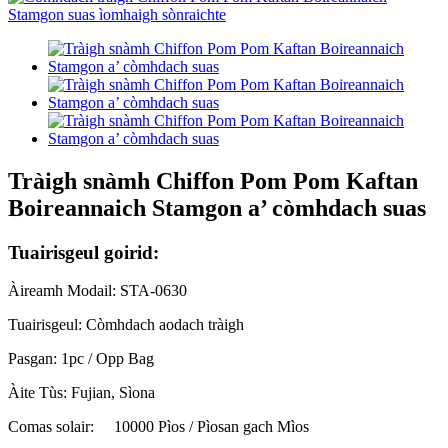
Tràigh snàmh Chiffon Pom Pom Kaftan
Boireannaich Stamgon a’ còmhdach suas
Tuairisgeul goirid:
Àireamh Modail: STA-0630
Tuairisgeul: Còmhdach aodach tràigh
Pasgan: 1pc / Opp Bag
Àite Tùs: Fujian, Sìona
Comas solair:
10000 Pìos / Pìosan gach Mìos