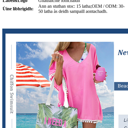
Lab
el
&Logo
Gnàthaichte iomchaidh
Ann an stuthan stoc: 15 latha;OEM / ODM: 30-
Ùine lìbhrigidh:
50 latha às deidh sampaill aontachadh.