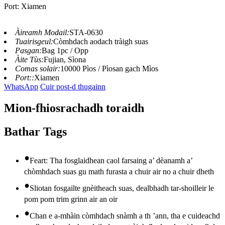
Port: Xiamen
Àireamh Modail:
STA-0630
Tuairisgeul:
Còmhdach aodach tràigh suas
Pasgan:
Bag 1pc / Opp
Àite Tùs:
Fujian, Sìona
Comas solair:
10000 Pìos / Pìosan gach Mìos
Port::
Xiamen
WhatsApp
Cuir post-d thugainn
Mion-fhiosrachadh toraidh
Bathar Tags
•
Feart: Tha fosglaidhean caol farsaing a’ dèanamh a’
chòmhdach suas gu math furasta a chuir air no a chuir dheth
•
Sliotan fosgailte gnèitheach suas, dealbhadh tar-shoilleir le
pom pom trim grinn air an oir
•
Chan e a-mhàin còmhdach snàmh a th ’ann, tha e cuideachd