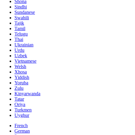
Shona
Sindhi
Sundanese
Swahili
Tajik
Tamil
Telugu
Thai
Ukrainian
Urdu
Uzbek
Vietnamese
Welsh
Xhosa
Yiddish
Yoruba
Zulu
Kinyarwanda
Tatar
Oriya
Turkmen
Uyghur
French
German