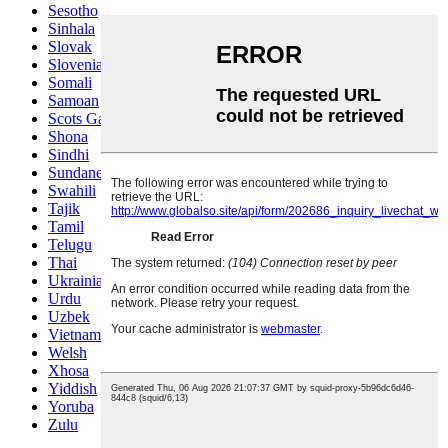
Sesotho
Sinhala
Slovak
Slovenian
Somali
Samoan
Scots Gaelic
Shona
Sindhi
Sundanese
Swahili
Tajik
Tamil
Telugu
Thai
Ukrainian
Urdu
Uzbek
Vietnamese
Welsh
Xhosa
Yiddish
Yoruba
Zulu