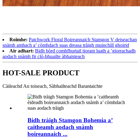
Roimhe:
Patchwork Floral Boireannaich Stamgon V deiseachan
snàmh amhach a’ còmhdach suas dreasa tràigh muinchill ghoirid
Air adhart:
Bidh bòrd comhfhurtail tioram luath a ’giorrachadh
aodach snàmh fir clò-bhuailte àbhaisteach
HOT-SALE PRODUCT
Càileachd An toiseach, Sàbhailteachd Barantaichte
Bidh tràigh Stamgon Bohemia a’
caitheamh aodach snàmh
boireannaich ...