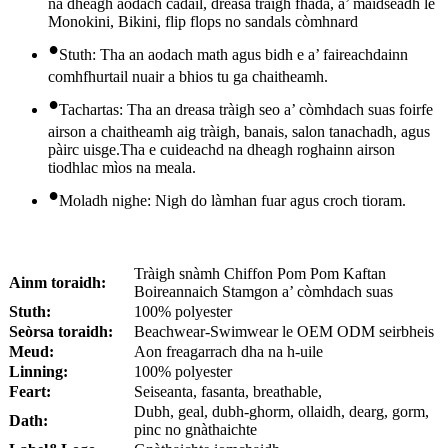
na dheagh aodach cadail, dreasa tràigh fhada, a’ maidseadh le
Monokini, Bikini, flip flops no sandals còmhnard
•
Stuth: Tha an aodach math agus bidh e a’ faireachdainn
comhfhurtail nuair a bhios tu ga chaitheamh.
•
Tachartas: Tha an dreasa tràigh seo a’ còmhdach suas foirfe
airson a chaitheamh aig tràigh, banais, salon tanachadh, agus
pàirc uisge.Tha e cuideachd na dheagh roghainn airson
tiodhlac mìos na meala.
•
Moladh nighe: Nigh do làmhan fuar agus croch tioram.
Tràigh snàmh Chiffon Pom Pom Kaftan
Ainm toraidh:
Boireannaich Stamgon a’ còmhdach suas
Stuth:
100% polyester
Seòrsa toraidh:
Beachwear-Swimwear le OEM ODM seirbheis
Meud:
Aon freagarrach dha na h-uile
Linning:
100% polyester
Feart:
Seiseanta, fasanta, breathable,
Dubh, geal, dubh-ghorm, ollaidh, dearg, gorm,
Dath:
pinc no gnàthaichte