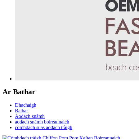
Ar Bathar
Dhachaigh
Bathar
Aodach-snàmh
aodach snàmh boireannaich
còmhdach suas aodach tràigh