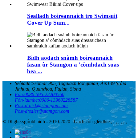
Sealladh boireannaich tro Swimsuit
Cover Up Sum...
Bidh aodach snàmh boireannaich
fasan ùr Stamgon a ’còmhdach suas
bea ...
Seòladh:
Seòmar 905, Togalach Rongtaian, Àir.139 Sràid
Jinhuai, Quanzhou, Fujian, Sìona
Fòn:
0086-595-22200560
Fòn-laimhe:
0086-13960228587
Post-d:
nick@stamgon.com
Post-d:
sales@stamgon.com
© Dlighe-sgrìobhaidh - 2010-2020 : Gach còir glèidhte.
, , , , , , ,