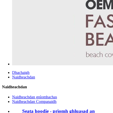
Dhachaigh
Naidheachdan
Naidheachdan
Naidheachdan gnìomhachas
Naidheachdan Companaidh
Seata hoodie - prìomh ghluasad an