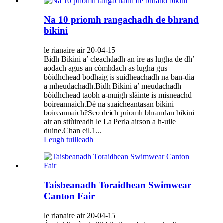
Na 10 prìomh rangachadh de bhrand
bikini
le rianaire air 20-04-15
Bidh Bikini a’ cleachdadh an ìre as lugha de dh’
aodach agus an còmhdach as lugha gus
bòidhchead bodhaig is suidheachadh na ban-dia
a mheudachadh.Bidh Bikini a’ meudachadh
bòidhchead taobh a-muigh slàinte is misneachd
boireannaich.Dè na suaicheantasan bikini
boireannaich?Seo deich prìomh bhrandan bikini
air an stiùireadh le La Perla airson a h-uile
duine.Chan eil.1...
Leugh tuilleadh
Taisbeanadh Toraidhean Swimwear
Canton Fair
le rianaire air 20-04-15