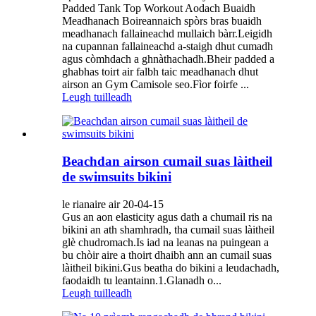
Padded Tank Top Workout Aodach Buaidh
Meadhanach Boireannaich spòrs bras buaidh
meadhanach fallaineachd mullaich bàrr.Leigidh
na cupannan fallaineachd a-staigh dhut cumadh
agus còmhdach a ghnàthachadh.Bheir padded a
ghabhas toirt air falbh taic meadhanach dhut
airson an Gym Camisole seo.Fìor foirfe ...
Leugh tuilleadh
Beachdan airson cumail suas làitheil
de swimsuits bikini
le rianaire air 20-04-15
Gus an aon elasticity agus dath a chumail ris na
bikini an ath shamhradh, tha cumail suas làitheil
glè chudromach.Is iad na leanas na puingean a
bu chòir aire a thoirt dhaibh ann an cumail suas
làitheil bikini.Gus beatha do bikini a leudachadh,
faodaidh tu leantainn.1.Glanadh o...
Leugh tuilleadh