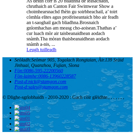
Às deidh còrr is 20 bliadhna de leasachadh,
chruthaich an Canton Fair Swimwear Show a
choimhearsnachd fhèin gu soirbheachail, a’ toirt
còmhla elites agus proifeiseantaich bho air feadh
an t-saoghail gach bliadhna.Brosnaich
gnìomhachas am measg cho-aoisean.Thathas a’
cur luach mòr air taisbeanaidhean aodach
snàmh.Tha mòran thaisbeanaidhean aodach
snàmh a-nis, ...
Leugh tuilleadh
Seòladh:
Seòmar 905, Togalach Rongtaian, Àir.139 Sràid
Jinhuai, Quanzhou, Fujian, Sìona
Fòn:
0086-595-22200560
Fòn-laimhe:
0086-13960228587
Post-d:
nick@stamgon.com
Post-d:
sales@stamgon.com
© Dlighe-sgrìobhaidh - 2010-2020 : Gach còir glèidhte.
, , , , , , ,