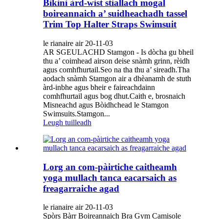
Bikini àrd-wist stiallach mogal
boireannaich a’ suidheachadh tassel
Trim Top Halter Straps Swimsuit
le rianaire air 20-11-03
AR SGEULACHD Stamgon - Is dòcha gu bheil
thu a’ coimhead airson deise snàmh grinn, rèidh
agus comhfhurtail.Seo na tha thu a’ sireadh.Tha
aodach snàmh Stamgon air a dhèanamh de stuth
àrd-inbhe agus bheir e faireachdainn
comhfhurtail agus bog dhut.Caith e, brosnaich
Misneachd agus Bòidhchead le Stamgon
Swimsuits.Stamgon...
Leugh tuilleadh
Lorg an com-pàirtiche caitheamh
yoga mullach tanca eacarsaich as
freagarraiche agad
le rianaire air 20-11-03
Spòrs Bàrr Boireannaich Bra Gym Camisole