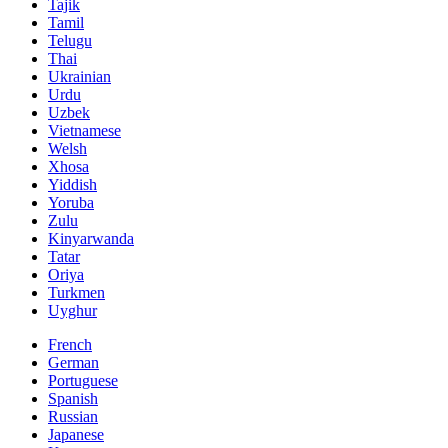
Tajik
Tamil
Telugu
Thai
Ukrainian
Urdu
Uzbek
Vietnamese
Welsh
Xhosa
Yiddish
Yoruba
Zulu
Kinyarwanda
Tatar
Oriya
Turkmen
Uyghur
French
German
Portuguese
Spanish
Russian
Japanese