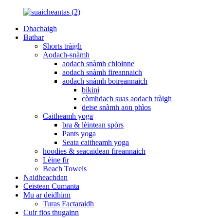
Dhachaigh
Bathar
Shorts tràigh
Aodach-snàmh
aodach snàmh chloinne
aodach snàmh fireannaich
aodach snàmh boireannaich
bikini
còmhdach suas aodach tràigh
deise snàmh aon phìos
Caitheamh yoga
bra & lèintean spòrs
Pants yoga
Seata caitheamh yoga
hoodies & seacaidean fireannaich
Lèine fir
Beach Towels
Naidheachdan
Ceistean Cumanta
Mu ar deidhinn
Turas Factaraidh
Cuir fios thugainn