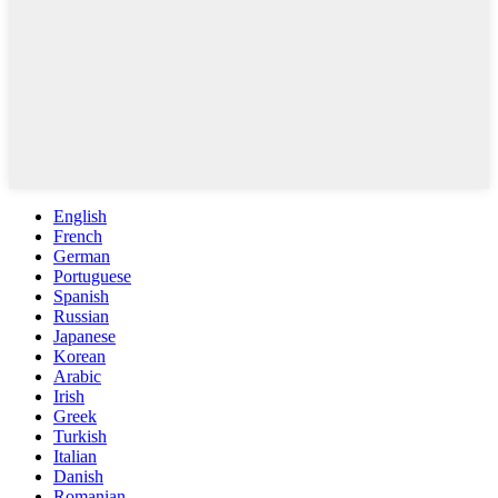
English
French
German
Portuguese
Spanish
Russian
Japanese
Korean
Arabic
Irish
Greek
Turkish
Italian
Danish
Romanian