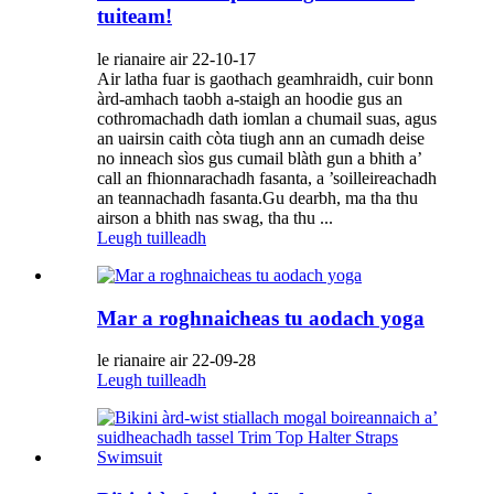
tuiteam!
le rianaire air 22-10-17
Air latha fuar is gaothach geamhraidh, cuir bonn
àrd-amhach taobh a-staigh an hoodie gus an
cothromachadh dath iomlan a chumail suas, agus
an uairsin caith còta tiugh ann an cumadh deise
no inneach sìos gus cumail blàth gun a bhith a’
call an fhionnarachadh fasanta, a ’soilleireachadh
an teannachadh fasanta.Gu dearbh, ma tha thu
airson a bhith nas swag, tha thu ...
Leugh tuilleadh
Mar a roghnaicheas tu aodach yoga
le rianaire air 22-09-28
Leugh tuilleadh