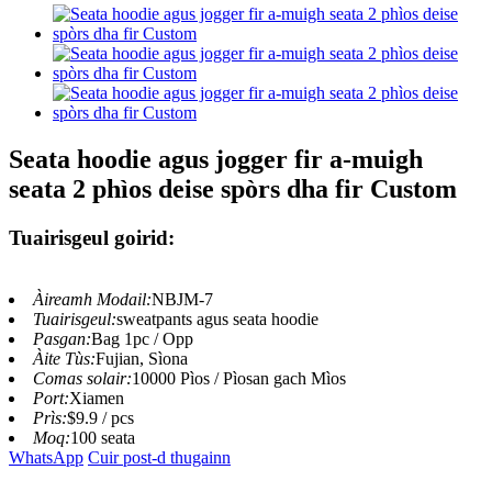
Seata hoodie agus jogger fir a-muigh
seata 2 phìos deise spòrs dha fir Custom
Tuairisgeul goirid:
Àireamh Modail:
NBJM-7
Tuairisgeul:
sweatpants agus seata hoodie
Pasgan:
Bag 1pc / Opp
Àite Tùs:
Fujian, Sìona
Comas solair:
10000 Pìos / Pìosan gach Mìos
Port:
Xiamen
Prìs:
$9.9 / pcs
Moq:
100 seata
WhatsApp
Cuir post-d thugainn