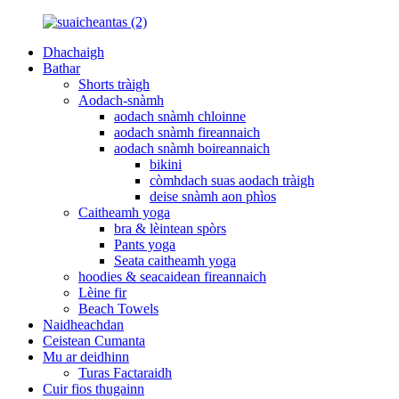
Dhachaigh
Bathar
Shorts tràigh
Aodach-snàmh
aodach snàmh chloinne
aodach snàmh fireannaich
aodach snàmh boireannaich
bikini
còmhdach suas aodach tràigh
deise snàmh aon phìos
Caitheamh yoga
bra & lèintean spòrs
Pants yoga
Seata caitheamh yoga
hoodies & seacaidean fireannaich
Lèine fir
Beach Towels
Naidheachdan
Ceistean Cumanta
Mu ar deidhinn
Turas Factaraidh
Cuir fios thugainn