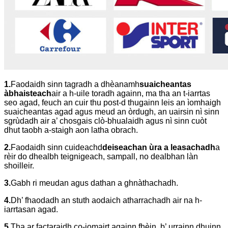
1.
Faodaidh sinn tagradh a dhèanamh
suaicheantas
àbhaisteach
air a h-uile toradh againn, ma tha an t-iarrtas
seo agad, feuch an cuir thu post-d thugainn leis an ìomhaigh
suaicheantas agad agus meud an òrdugh, an uairsin nì sinn
sgrùdadh air a’ chosgais clò-bhualaidh agus nì sinn cuòt
dhut taobh a-staigh aon latha obrach.
2.
Faodaidh sinn cuideachd
deiseachan ùra a leasachadh
a
rèir do dhealbh teignigeach, sampall, no dealbhan làn
shoilleir.
3.
Gabh ri meudan agus dathan a ghnàthachadh.
4.
Dh’ fhaodadh an stuth aodaich atharrachadh
air na h-
iarrtasan agad.
5.
Tha ar factaraidh co-iomairt againn fhèin, b’ urrainn dhuinn