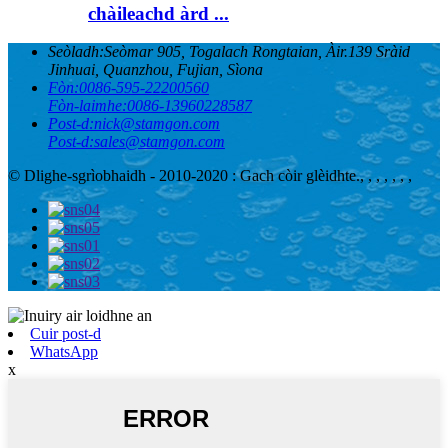
chàileachd àrd ...
Seòladh:
Seòmar 905, Togalach Rongtaian, Àir.139 Sràid
Jinhuai, Quanzhou, Fujian, Sìona
Fòn:
0086-595-22200560
Fòn-laimhe:
0086-13960228587
Post-d:
nick@stamgon.com
Post-d:
sales@stamgon.com
© Dlighe-sgrìobhaidh - 2010-2020 : Gach còir glèidhte.
, , , , , , ,
Cuir post-d
WhatsApp
x