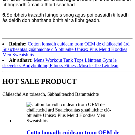
lìbhrigeadh àmail a thoirt seachad.
6.
Seirbheis tracadh luingeis snog agus poileasaidh tilleadh
às deidh don bhathar a bhith air a lìbhrigeadh.
Roimhe:
Cotton lomadh cuideam trom OEM de chàileachd àrd
Suaicheantas gnàthaichte clò-bhuailte Unisex Plus Meud Hoodies
Men Sweatshirts
Air adhart:
Mens Workout Tank Tops Lèintean Gym le
sleeveless Bodybuilding Fitness Fitness Muscle Tee Lèintean
HOT-SALE PRODUCT
Càileachd An toiseach, Sàbhailteachd Barantaichte
Cotto lomadh cuideam trom OEM de