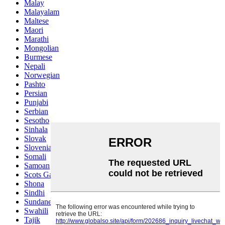
Malay
Malayalam
Maltese
Maori
Marathi
Mongolian
Burmese
Nepali
Norwegian
Pashto
Persian
Punjabi
Serbian
Sesotho
Sinhala
Slovak
Slovenian
Somali
Samoan
Scots Gaelic
Shona
Sindhi
Sundanese
Swahili
Tajik