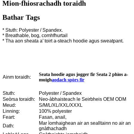
Mion-fhiosrachadh toraidh
Bathar Tags
* Stuth: Polyester / Spandex.
* Breathable, bog, comhfhurtail
* Tha aon sheata a’ toirt a-steach hoodie agus sweatpant.
Seata hoodie agus jogger fir Seata 2 phìos a-
Ainm toraidh:
muigh
aodach spòrs fir
Stuth:
Polyester / Spandex
Seòrsa toraidh:
Neo-àbhaisteach le Seirbheis OEM ODM
Meud:
S/M/L/XL/XXL/XXXL
Linning:
100% polyester
Feart:
Fasan, anail,
Mar ìomhaighean air an sealltainn no air an
Dath:
gnàthachadh