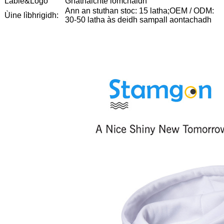
Lable&Logo
Gnàthaichte iomchaidh
Ann an stuthan stoc: 15 latha;OEM / ODM:
Ùine lìbhrigidh:
30-50 latha às deidh sampall aontachadh