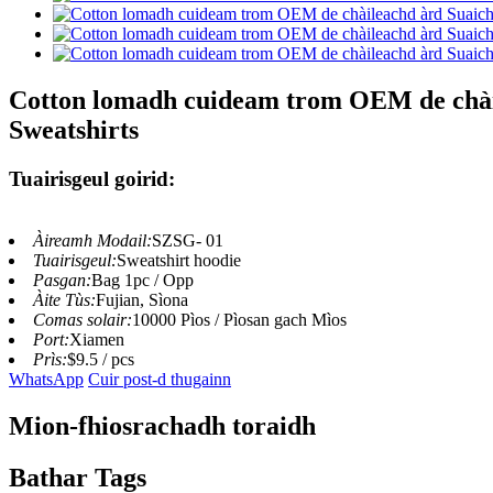
Cotton lomadh cuideam trom OEM de chàil
Sweatshirts
Tuairisgeul goirid:
Àireamh Modail:
SZSG- 01
Tuairisgeul:
Sweatshirt hoodie
Pasgan:
Bag 1pc / Opp
Àite Tùs:
Fujian, Sìona
Comas solair:
10000 Pìos / Pìosan gach Mìos
Port:
Xiamen
Prìs:
$9.5 / pcs
WhatsApp
Cuir post-d thugainn
Mion-fhiosrachadh toraidh
Bathar Tags