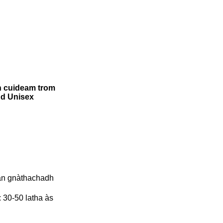
h cuideam trom
ud Unisex
 an gnàthachadh
 30-50 latha às