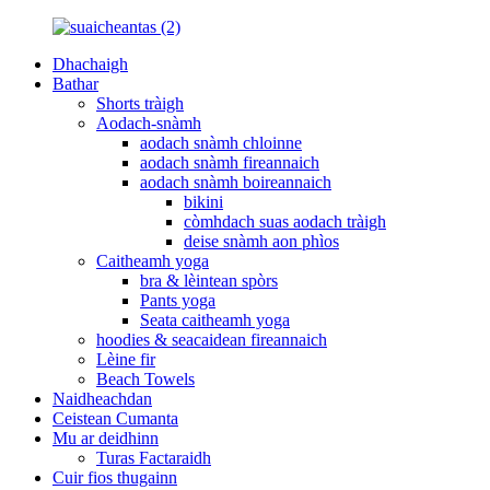
Dhachaigh
Bathar
Shorts tràigh
Aodach-snàmh
aodach snàmh chloinne
aodach snàmh fireannaich
aodach snàmh boireannaich
bikini
còmhdach suas aodach tràigh
deise snàmh aon phìos
Caitheamh yoga
bra & lèintean spòrs
Pants yoga
Seata caitheamh yoga
hoodies & seacaidean fireannaich
Lèine fir
Beach Towels
Naidheachdan
Ceistean Cumanta
Mu ar deidhinn
Turas Factaraidh
Cuir fios thugainn