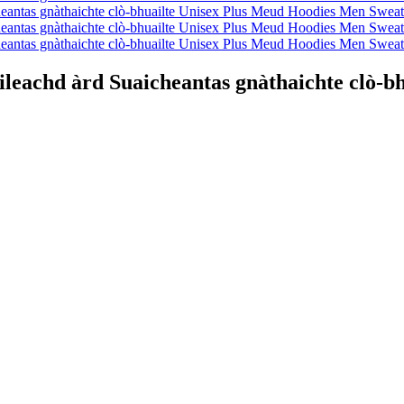
eachd àrd Suaicheantas gnàthaichte clò-b