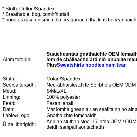
* Stuth: Cotton/Spandex.
* Breathable, bog, comhfhurtail
* hoodies rùsg unisex a tha freagarrach dha fir is boireannaich
Suaicheantas gnàthaichte OEM lomad
lom de chàileachd àrd clò-bhuailte me
Ainm toraidh:
Plus
Sweatshirts hoodies nam fear
Stuth:
Cotan/Spandex
Seòrsa toraidh:
Neo-àbhaisteach le Seirbheis OEM ODM
Meud:
S/M/L/XL
Linning:
100% polyester
Feart:
Fasan, anail,
Dath:
Mar ìomhaighean air an sealltainn no air
Lable&Logo
Gnàthaichte iomchaidh
Ann an stuthan stoc: 15 latha;OEM / ODM:
Ùine lìbhrigidh:
deidh sampall aontachadh