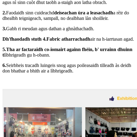
agus nì sinn cuòt dhut taobh a-staigh aon latha obrach.
2.
Faodaidh sinn cuideachd
deiseachan ùra a leasachadh
a rèir do
dhealbh teignigeach, sampall, no dealbhan làn shoilleir.
3.
Gabh ri meudan agus dathan a ghnàthachadh.
Dh'fhaodadh stuth 4.Fabric atharrachadh
air na h-iarrtasan agad.
5.Tha ar factaraidh co-iomairt againn fhèin, b' urrainn dhuinn
t
lìbhrigeadh gu h-obann.
6.
Seirbheis tracadh luingeis snog agus poileasaidh tilleadh às deidh
don bhathar a bhith air a lìbhrigeadh.