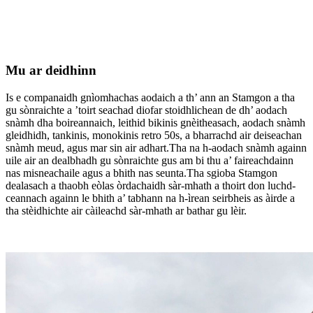
Mu ar deidhinn
Is e companaidh gnìomhachas aodaich a th’ ann an Stamgon a tha
gu sònraichte a ’toirt seachad diofar stoidhlichean de dh’ aodach
snàmh dha boireannaich, leithid bikinis gnèitheasach, aodach snàmh
gleidhidh, tankinis, monokinis retro 50s, a bharrachd air deiseachan
snàmh meud, agus mar sin air adhart.Tha na h-aodach snàmh againn
uile air an dealbhadh gu sònraichte gus am bi thu a’ faireachdainn
nas misneachaile agus a bhith nas seunta.Tha sgioba Stamgon
dealasach a thaobh eòlas òrdachaidh sàr-mhath a thoirt don luchd-
ceannach againn le bhith a’ tabhann na h-ìrean seirbheis as àirde a
tha stèidhichte air càileachd sàr-mhath ar bathar gu lèir.