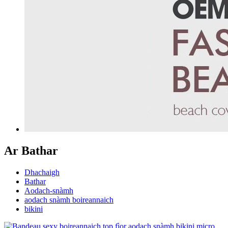
Ar Bathar
Dhachaigh
Bathar
Aodach-snàmh
aodach snàmh boireannaich
bikini