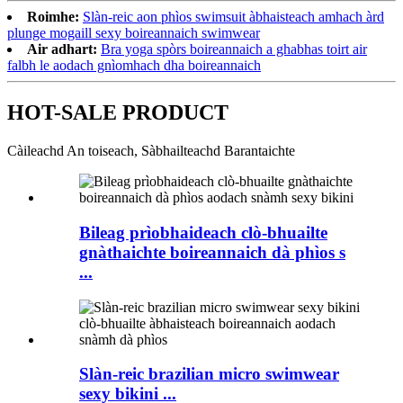
Roimhe:
Slàn-reic aon phìos swimsuit àbhaisteach amhach àrd
plunge mogaill sexy boireannaich swimwear
Air adhart:
Bra yoga spòrs boireannaich a ghabhas toirt air
falbh le aodach gnìomhach dha boireannaich
HOT-SALE PRODUCT
Càileachd An toiseach, Sàbhailteachd Barantaichte
Bileag prìobhaideach clò-bhuailte
gnàthaichte boireannaich dà phìos s
...
Slàn-reic brazilian micro swimwear
sexy bikini ...