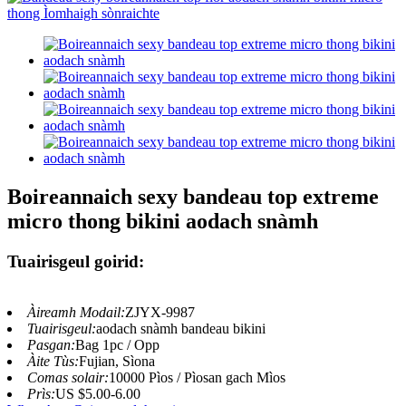
Boireannaich sexy bandeau top extreme
micro thong bikini aodach snàmh
Tuairisgeul goirid:
Àireamh Modail:
ZJYX-9987
Tuairisgeul:
aodach snàmh bandeau bikini
Pasgan:
Bag 1pc / Opp
Àite Tùs:
Fujian, Sìona
Comas solair:
10000 Pìos / Pìosan gach Mìos
Prìs:
US $5.00-6.00