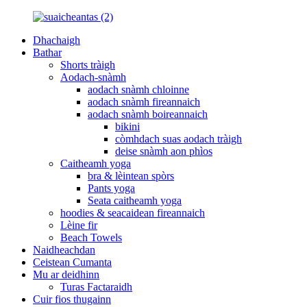
Dhachaigh
Bathar
Shorts tràigh
Aodach-snàmh
aodach snàmh chloinne
aodach snàmh fireannaich
aodach snàmh boireannaich
bikini
còmhdach suas aodach tràigh
deise snàmh aon phìos
Caitheamh yoga
bra & lèintean spòrs
Pants yoga
Seata caitheamh yoga
hoodies & seacaidean fireannaich
Lèine fir
Beach Towels
Naidheachdan
Ceistean Cumanta
Mu ar deidhinn
Turas Factaraidh
Cuir fios thugainn