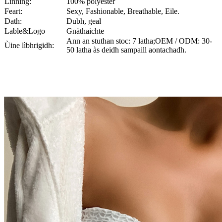
Linning:
100% polyester
Feart:
Sexy, Fashionable, Breathable, Eile.
Dath:
Dubh, geal
Lable&Logo
Gnàthaichte
Ann an stuthan stoc: 7 latha;OEM / ODM: 30-
Ùine lìbhrigidh:
50 latha às deidh sampaill aontachadh.