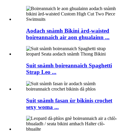
Aodach snàmh Bikini àrd-waisted
boireannaich air aon ghualainn ...
Suit snàmh boireannaich Spaghetti
Strap Leo ...
Suit snàmh fasan ùr bikinis crochet
sexy woma ...