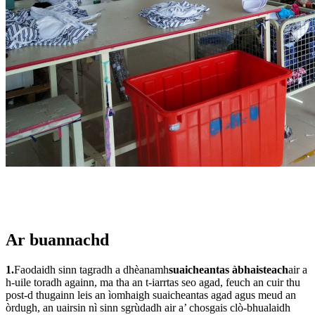
Ar buannachd
1.
Faodaidh sinn tagradh a dhèanamh
suaicheantas àbhaisteach
air a
h-uile toradh againn, ma tha an t-iarrtas seo agad, feuch an cuir thu
post-d thugainn leis an ìomhaigh suaicheantas agad agus meud an
òrdugh, an uairsin nì sinn sgrùdadh air a’ chosgais clò-bhualaidh