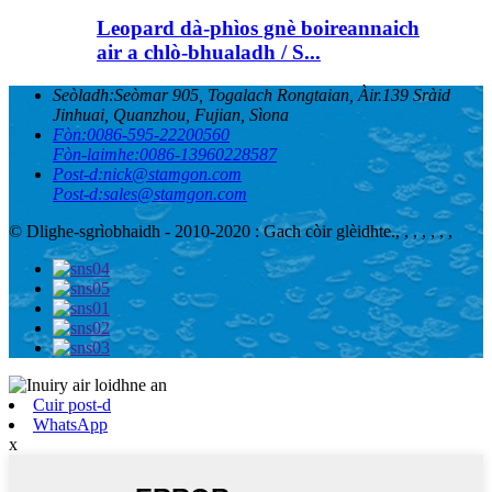
Leopard dà-phìos gnè boireannaich
air a chlò-bhualadh / S...
Seòladh:
Seòmar 905, Togalach Rongtaian, Àir.139 Sràid
Jinhuai, Quanzhou, Fujian, Sìona
Fòn:
0086-595-22200560
Fòn-laimhe:
0086-13960228587
Post-d:
nick@stamgon.com
Post-d:
sales@stamgon.com
© Dlighe-sgrìobhaidh - 2010-2020 : Gach còir glèidhte.
, , , , , , ,
Cuir post-d
WhatsApp
x