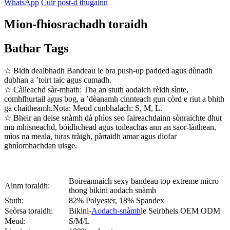
WhatsApp
Cuir post-d thugainn
Mion-fhiosrachadh toraidh
Bathar Tags
☆ Bidh dealbhadh Bandeau le bra push-up padded agus dùnadh
dubhan a ’toirt taic agus cumadh.
☆ Càileachd sàr-mhath: Tha an stuth aodaich rèidh sìnte,
comhfhurtail agus bog, a ’dèanamh cinnteach gun còrd e riut a bhith
ga chaitheamh.Nota: Meud cunbhalach: S, M, L.
☆ Bheir an deise snàmh dà phìos seo faireachdainn sònraichte dhut
mu mhisneachd, bòidhchead agus toileachas ann an saor-làithean,
mìos na meala, turas tràigh, pàrtaidh amar agus diofar
ghnìomhachdan uisge.
Boireannaich sexy bandeau top extreme micro
Ainm toraidh:
thong bikini aodach snàmh
Stuth:
82% Polyester, 18% Spandex
Seòrsa toraidh:
Bikini-
Aodach-snàmh
le Seirbheis OEM ODM
Meud:
S/M/L