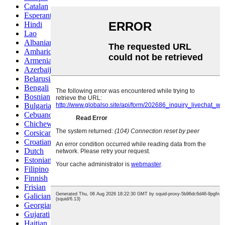
Catalan
Esperanto
Hindi
Lao
Albanian
Amharic
Armenian
Azerbaijani
Belarusian
Bengali
Bosnian
Bulgarian
Cebuano
Chichewa
Corsican
Croatian
Dutch
Estonian
Filipino
Finnish
Frisian
Galician
Georgian
Gujarati
Haitian