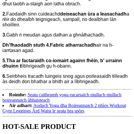
dhut taobh a-staigh aon latha obrach.
2.
Faodaidh sinn cuideachd
deiseachan ùra a leasachadh
a
rèir do dhealbh teignigeach, sampall, no dealbhan làn
shoilleir.
3.
Gabh ri meudan agus dathan a ghnàthachadh.
Dh'fhaodadh stuth 4.Fabric atharrachadh
air na h-
iarrtasan agad.
5.Tha ar factaraidh co-iomairt againn fhèin, b' urrainn
dhuinn t
lìbhrigeadh gu h-obann.
6.
Seirbheis tracadh luingeis snog agus poileasaidh tilleadh
às deidh don bhathar a bhith air a lìbhrigeadh.
Roimhe:
Seata caitheamh yoga eacarsaich mullach mullach
boireannaich àbhaisteach
Air adhart:
Aodach Yoga dha Boireannaich 2 phìos Workout
Gym Leggings Àrd Waist le seata bra spòrs
HOT-SALE PRODUCT