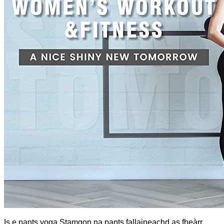
Is e pants yoga Stamgon na pants fallaineachd as fheàrr