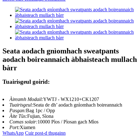
Seata aodach gnìomhach sweatpants
aodach boireannaich àbhaisteach mullach
bàrr
Tuairisgeul goirid:
Àireamh Modail:
YWTJ - WX1210+CK1207
Tuairisgeul:
Seata de dh’ aodach gnìomhach boireannaich
Pasgan:
Bag 1pc / Opp
Àite Tùs:
Fujian, Sìona
Comas solair:
10000 Pìos / Pìosan gach Mìos
Port:
Xiamen
WhatsApp
Cuir post-d thugainn