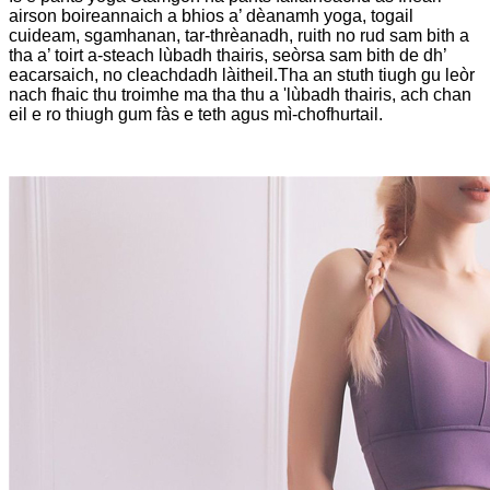
airson boireannaich a bhios a’ dèanamh yoga, togail
cuideam, sgamhanan, tar-thrèanadh, ruith no rud sam bith a
tha a’ toirt a-steach lùbadh thairis, seòrsa sam bith de dh’
eacarsaich, no cleachdadh làitheil.Tha an stuth tiugh gu leòr
nach fhaic thu troimhe ma tha thu a 'lùbadh thairis, ach chan
eil e ro thiugh gum fàs e teth agus mì-chofhurtail.