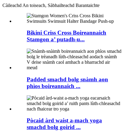
Càileachd An toiseach, Sàbhailteachd Barantaichte
Bikini Criss Cross Boireannaich
Stamgon a’ putadh-u...
Padded smachd bolg snàmh aon
phìos boireannaich ...
Pòcaid àrd waist a-mach yoga
smachd bolg goirid ...