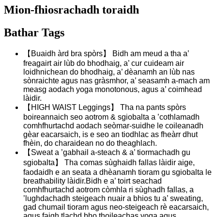
Mion-fhiosrachadh toraidh
Bathar Tags
【Buaidh àrd bra spòrs】 Bidh am meud a tha a’
freagairt air lùb do bhodhaig, a’ cur cuideam air
loidhnichean do bhodhaig, a’ dèanamh an lùb nas
sònraichte agus nas gràsmhor, a’ seasamh a-mach am
measg aodach yoga monotonous, agus a’ coimhead
làidir.
【HIGH WAIST Leggings】 Tha na pants spòrs
boireannaich seo aotrom & sgiobalta a ’cothlamadh
comhfhurtachd aodach seòmar-suidhe le coileanadh
gèar eacarsaich, is e seo an tiodhlac as fheàrr dhut
fhèin, do charaidean no do theaghlach.
【Sweat a ’gabhail a-steach & a’ tiormachadh gu
sgiobalta】 Tha comas sùghaidh fallas làidir aige,
faodaidh e an seata a dhèanamh tioram gu sgiobalta le
breathability làidir.Bidh e a’ toirt seachad
comhfhurtachd aotrom còmhla ri sùghadh fallas, a
’lughdachadh steigeach nuair a bhios tu a’ sweating,
gad chumail tioram agus neo-steigeach rè eacarsaich,
agus faigh tlachd bho thoileachas yoga agus