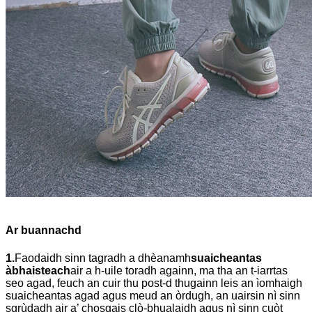
Ar buannachd
1.
Faodaidh sinn tagradh a dhèanamh
suaicheantas
àbhaisteach
air a h-uile toradh againn, ma tha an t-iarrtas
seo agad, feuch an cuir thu post-d thugainn leis an ìomhaigh
suaicheantas agad agus meud an òrdugh, an uairsin nì sinn
sgrùdadh air a’ chosgais clò-bhualaidh agus nì sinn cuòt