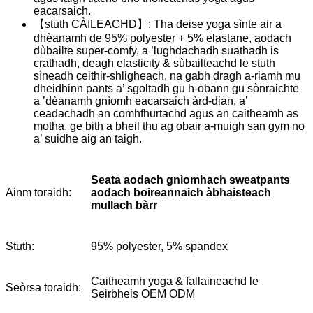
eacarsaich.
【stuth CÀILEACHD】: Tha deise yoga sìnte air a
dhèanamh de 95% polyester + 5% elastane, aodach
dùbailte super-comfy, a ’lughdachadh suathadh is
crathadh, deagh elasticity & sùbailteachd le stuth
sìneadh ceithir-shligheach, na gabh dragh a-riamh mu
dheidhinn pants a’ sgoltadh gu h-obann gu sònraichte
a ’dèanamh gnìomh eacarsaich àrd-dian, a’
ceadachadh an comhfhurtachd agus an caitheamh as
motha, ge bith a bheil thu ag obair a-muigh san gym no
a’ suidhe aig an taigh.
Seata aodach gnìomhach sweatpants
aodach boireannaich àbhaisteach
Ainm toraidh:
mullach bàrr
Stuth:
95% polyester, 5% spandex
Caitheamh yoga & fallaineachd le
Seòrsa toraidh:
Seirbheis OEM ODM