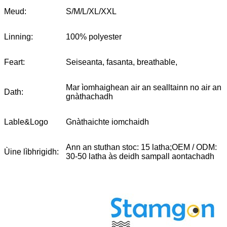
Meud:
S/M/L/XL/XXL
Linning:
100% polyester
Feart:
Seiseanta, fasanta, breathable,
Mar ìomhaighean air an sealltainn no air an
Dath:
gnàthachadh
Lable&Logo
Gnàthaichte iomchaidh
Ann an stuthan stoc: 15 latha;OEM / ODM:
Ùine lìbhrigidh:
30-50 latha às deidh sampall aontachadh