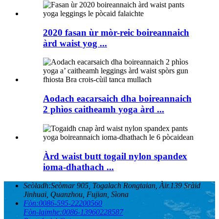
2020 fasan ùr mòr-reic boireannaich
àrd waist yog ...
Aodach eacarsaich dha boireannaich
2 phìos caitheamh yoga àrd ...
Àrd waist butt togail nylon spandex
ioma-dhathach ...
Seòladh:
Seòmar 905, Togalach Rongtaian, Àir.139 Sràid
Jinhuai, Quanzhou, Fujian, Sìona
Fòn:
0086-595-22200560
Fòn-laimhe:
0086-13960228587