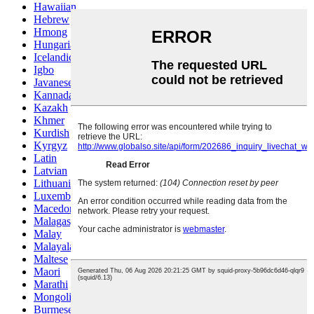
Hawaiian
Hebrew
Hmong
Hungarian
Icelandic
Igbo
Javanese
Kannada
Kazakh
Khmer
Kurdish
Kyrgyz
Latin
Latvian
Lithuanian
Luxembou..
Macedonian
Malagasy
Malay
Malayalam
Maltese
Maori
Marathi
Mongolian
Burmese