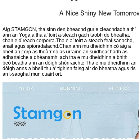
Aig STAMGON, tha sinn den bheachd gur e cleachdadh a th’
ann an Yoga a tha a’ toirt a-steach gach taobh de bheatha,
chan e dìreach corporra.Tha e a’ toirt a-steach feallsanachd,
anail agus spioradalachd.Chan ann mu dheidhinn cò aig a
bheil an corp as fheàrr no as urrainn an suidheachadh as
adhartaiche a dhèanamh, ach tha e mu dheidhinn a bhith
beò beatha ann an dòigh shònraichte.Tha e mu dheidhinn an
dòigh anns a bheil thu a’ tighinn faisg air do bheatha agus ris
an t-saoghal mun cuairt ort.