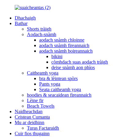
Dhachaigh
Bathar
Shorts tràigh
Aodach-snàmh
aodach snàmh chloinne
aodach snàmh fireannaich
aodach snàmh boireannaich
bikini
còmhdach suas aodach tràigh
deise snàmh aon phìos
Caitheamh yoga
bra & lèintean spòrs
Pants yoga
Seata caitheamh yoga
hoodies & seacaidean fireannaich
Lèine fir
Beach Towels
Naidheachdan
Ceistean Cumanta
Mu ar deidhinn
Turas Factaraidh
Cuir fios thugainn