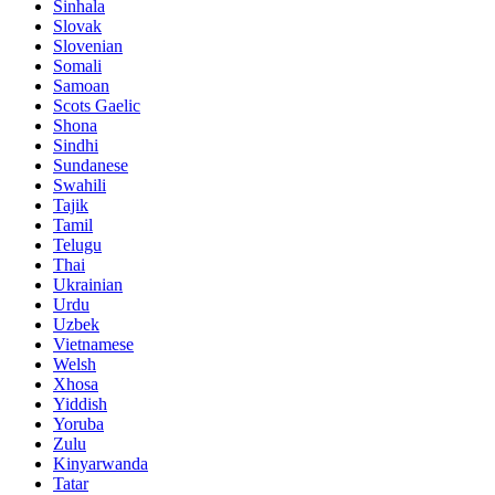
Sinhala
Slovak
Slovenian
Somali
Samoan
Scots Gaelic
Shona
Sindhi
Sundanese
Swahili
Tajik
Tamil
Telugu
Thai
Ukrainian
Urdu
Uzbek
Vietnamese
Welsh
Xhosa
Yiddish
Yoruba
Zulu
Kinyarwanda
Tatar