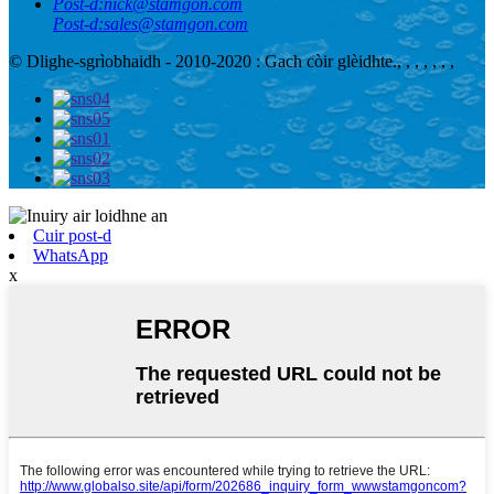
Post-d:
nick@stamgon.com
Post-d:
sales@stamgon.com
© Dlighe-sgrìobhaidh - 2010-2020 : Gach còir glèidhte.
, , , , , , ,
Cuir post-d
WhatsApp
x